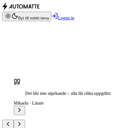
Logga in
Byt till mörkt tema
Det blir inte utpekande – alla får olika uppgifter.
Mikaela
· Lärare